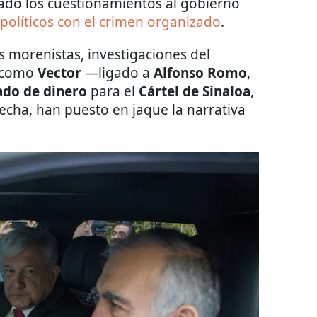
icado los cuestionamientos al gobierno
 políticos con el crimen organizado
.
s morenistas, investigaciones del
 como
Vector
—ligado a
Alfonso Romo
,
ado de dinero
para el
Cártel de Sinaloa
,
pecha, han puesto en jaque la narrativa