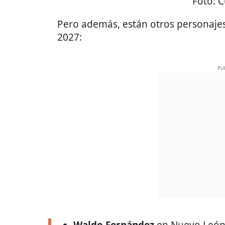
Foto:
C
Pero además, están otros personajes
2027:
PU
Waldo Fernández
en Nuevo León