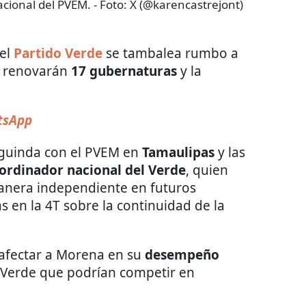
acional del PVEM.
- Foto:
X (@karencastrejont)
el
Partido Verde
se tambalea rumbo a
se renovarán
17 gubernaturas
y la
tsApp
 guinda con el PVEM en
Tamaulipas
y las
ordinador nacional del Verde
, quien
anera independiente en futuros
 en la 4T sobre la continuidad de la
 afectar a Morena en su
desempeño
 Verde que podrían competir en