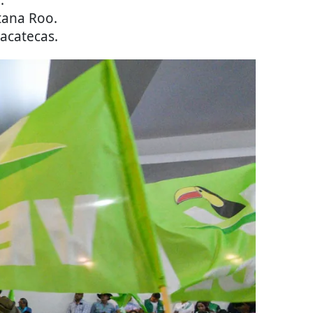
ana Roo.
acatecas.