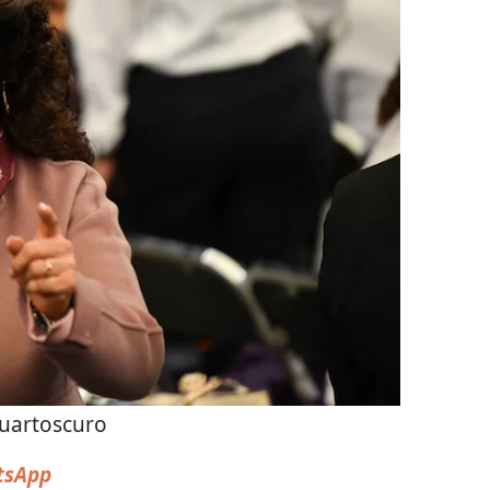
uartoscuro
sApp