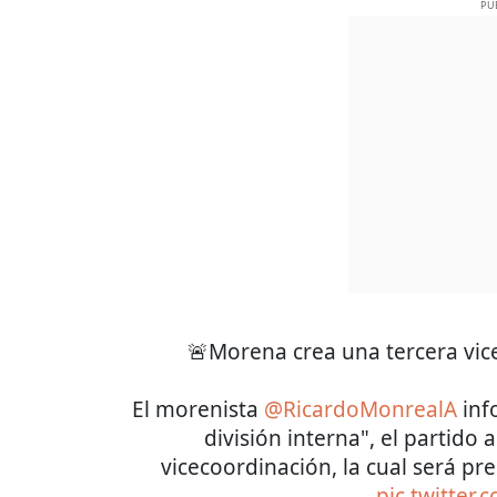
PU
🚨Morena crea una tercera vic
El morenista
@RicardoMonrealA
info
división interna", el partido
vicecoordinación, la cual será pr
pic.twitter