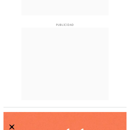
PUBLICIDAD
O