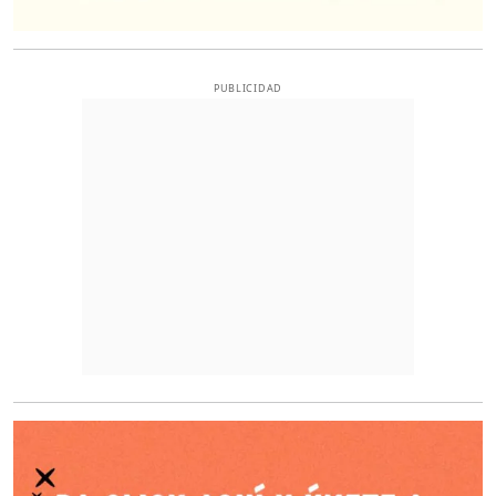
PUBLICIDAD
O