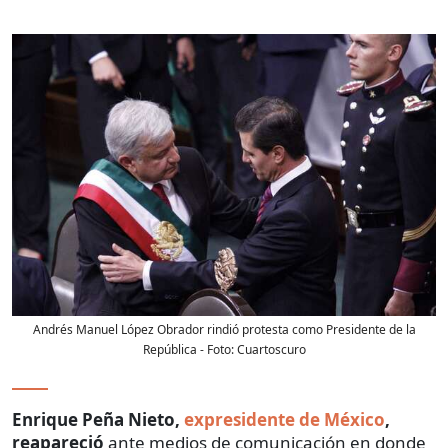
Andrés Manuel López Obrador rindió protesta como Presidente de la
República
- Foto:
Cuartoscuro
Enrique Peña Nieto,
expresidente de México
,
reapareció
ante medios de comunicación en donde