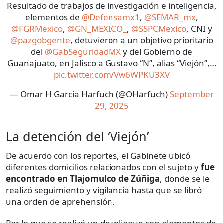
Resultado de trabajos de investigación e inteligencia,
elementos de
@Defensamx1
,
@SEMAR_mx
,
@FGRMexico
,
@GN_MEXICO_
,
@SSPCMexico
, CNI y
@pazgobgente
, detuvieron a un objetivo prioritario
del
@GabSeguridadMX
y del Gobierno de
Guanajuato, en Jalisco a Gustavo “N”, alias “Viejón”,…
pic.twitter.com/Vw6WPKU3XV
— Omar H Garcia Harfuch (@OHarfuch)
September
29, 2025
La detención del ‘Viejón’
De acuerdo con los reportes, el Gabinete ubicó
diferentes domicilios relacionados con el sujeto y
fue
encontrado en Tlajomulco de Zúñiga
, donde se le
realizó seguimiento y vigilancia hasta que se libró
una orden de aprehensión.
Por lo que se realizó un despliegue con elementos de