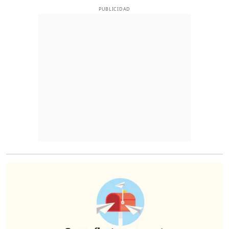
PUBLICIDAD
O