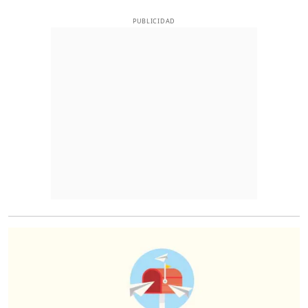
PUBLICIDAD
O