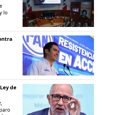
de
y lo
ontra
 Ley de
,
mparo