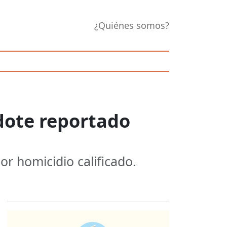
¿Quiénes somos?
rdote reportado
or homicidio calificado.
Opens in new 