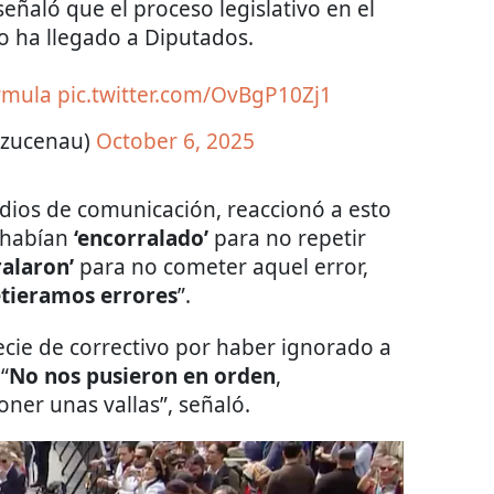
eñaló que el proceso legislativo en el
o ha llegado a Diputados.
rmula
pic.twitter.com/OvBgP10Zj1
azucenau)
October 6, 2025
edios de comunicación, reaccionó a esto
 habían
‘encorralado’
para no repetir
alaron’
para no cometer aquel error,
tieramos errores
”.
cie de correctivo por haber ignorado a
“
No nos pusieron en orden
,
ner unas vallas”, señaló.