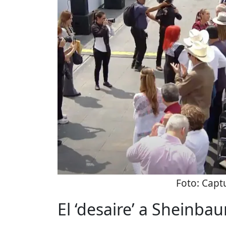
Foto:
Captu
El ‘desaire’ a Sheinba