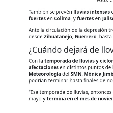
Foto:
C
También se prevén
lluvias intensas
e
fuertes
en
Colima
, y
fuertes
en
Jalis
Ante la circulación de la depresión tr
desde
Zihuatanejo
,
Guerrero
, hasta
¿Cuándo dejará de llo
Con la
temporada de lluvias y ciclo
afectaciones
en distintos puntos de 
Meteorología
del
SMN
,
Mónica Jim
podrían terminar hasta finales de n
“Esa temporada de lluvias, entonce
mayo y
termina en el mes de novi