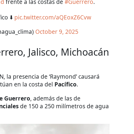
nd
frente a las costas de
#Guerrero
.
ico ⬇️
pic.twitter.com/aQEoxZ6Cvw
agua_clima)
October 9, 2025
rrero, Jalisco, Michoacán
N, la presencia de ‘Raymond’ causará
túan en la costa del
Pacífico
.
de Guerrero
, además de las de
nciales
de 150 a 250 milímetros de agua