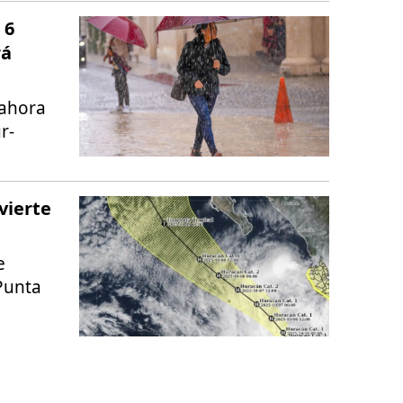
 6
rá
 ahora
r-
nvierte
e
Punta