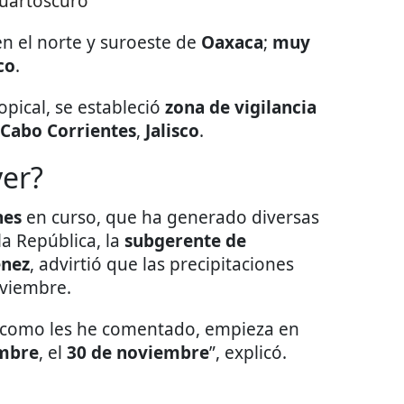
uartoscuro
n el norte y suroeste de
Oaxaca
;
muy
co
.
opical, se estableció
zona de vigilancia
Cabo Corrientes
,
Jalisco
.
ver?
nes
en curso, que ha generado diversas
la República, la
subgerente de
énez
, advirtió que las precipitaciones
oviembre.
s como les he comentado, empieza en
embre
, el
30 de noviembre
”, explicó.