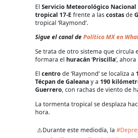
El
Servicio Meteorológico Nacional
tropical
17-E
frente a las
costas
de
G
tropical ‘Raymond’.
Sigue el canal de
Político MX en Wha
Se trata de otro sistema que circula 
formara el
huracán
‘
Priscilla
’, ahor
El
centro
de ‘Raymond’ se localiza a
Técpan de Galeana
y a
190 kilómetro
Guerrero
, con rachas de viento de h
La tormenta tropical se desplaza hac
hora.
⚠️Durante este mediodía, la
#Depres