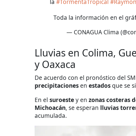
la
#TormentaTropical
#Raymo
Toda la información en el gráf
— CONAGUA Clima (@con
Lluvias en Colima, Gue
y Oaxaca
De acuerdo con el pronóstico del SM
precipitaciones
en
estados
que se si
En el
suroeste
y en
zonas costeras 
Michoacán
, se esperan
lluvias torre
acumulada.