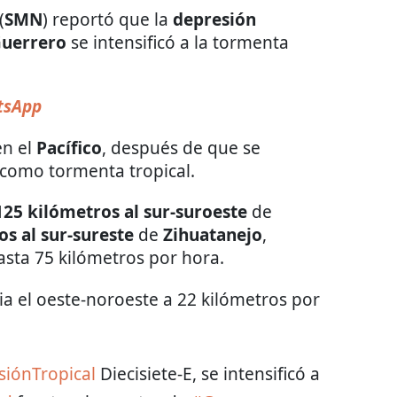
(
SMN
) reportó que la
depresión
uerrero
se intensificó a la tormenta
tsApp
en el
Pacífico
, después de que se
a como tormenta tropical.
125 kilómetros
al sur-suroeste
de
s al sur-sureste
de
Zihuatanejo
,
asta 75 kilómetros por hora.
ia el oeste-noroeste a 22 kilómetros por
iónTropical
Diecisiete-E, se intensificó a