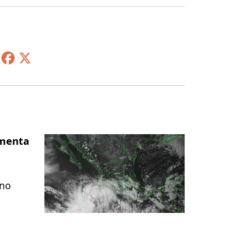
rmenta
ano