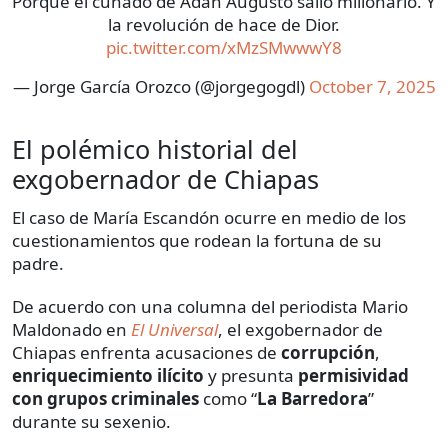
Porque el cuñado de Adán Augusto salió millonario. Y
la revolución de hace de Dior.
pic.twitter.com/xMzSMwwwY8
— Jorge García Orozco (@jorgegogdl)
October 7, 2025
El polémico historial del
exgobernador de Chiapas
El caso de María Escandón ocurre en medio de los
cuestionamientos que rodean la fortuna de su
padre.
De acuerdo con una columna del periodista Mario
Maldonado en
El Universal
, el exgobernador de
Chiapas enfrenta acusaciones de
corrupción
,
enriquecimiento
ilícito
y presunta
permisividad
con grupos criminales
como “
La Barredora
”
durante su sexenio.