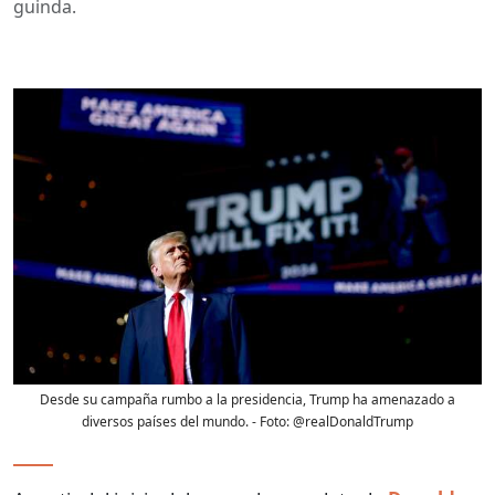
guinda.
Desde su campaña rumbo a la presidencia, Trump ha amenazado a
diversos países del mundo.
- Foto:
@realDonaldTrump