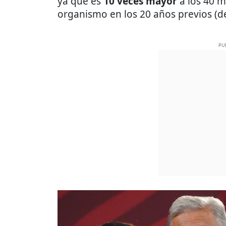
ya que es
10 veces mayor
a los 40 m
organismo en los 20 años previos (d
PU