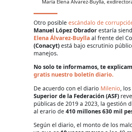
María Elena Álvarez-Buylla, exdirect
Otro posible
escándalo de corrupció
Manuel López Obrador
estaría sien
Elena Álvarez-Buylla
al frente del C
(Conacyt)
está bajo escrutinio públi
manejos.
No solo te informamos, te explicamo
gratis nuestro boletín diario.
De acuerdo con el diario
Milenio
, lo
Superior de la Federación (ASF)
reve
públicas de 2019 a 2023, la gestión 
al erario de
410 millones 630 mil pe
Según el diario, el monto de los mal