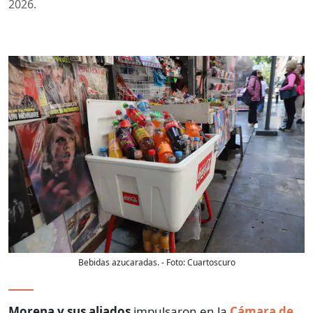
2026.
Bebidas azucaradas.
- Foto:
Cuartoscuro
Morena
y sus aliados
impulsaron en la
Cámara de