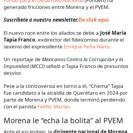
Fondo para el Desarrollo Nacional
(Fonden) ha
generado fricciones entre Morena y el PVEM.
Suscríbete a nuestro newsletter.
Da click aquí.
El nuevo roce entre los aliados se debe a
José María
Tapia Franco
, exdirector del fideicomiso durante el
sexenio del expresidente
Enrique Peña Nieto
.
Un reportaje de
Mexicanos Contra la Corrupción y la
Impunidad (MCCI) señaló a
Tapia Franco de presuntos
desvíos
Pese a la controversia en torno a él, “Chema” Tapia
fue candidato a la alcaldía de Querétaro en 2024 por
parte de Morena y PVEM, donde terminó perdiendo
con el panista
Felifer Macías.
Morena le “echa la bolita” al PVEM
Ante el escándalo, la
dirigente nacional de Morena
,