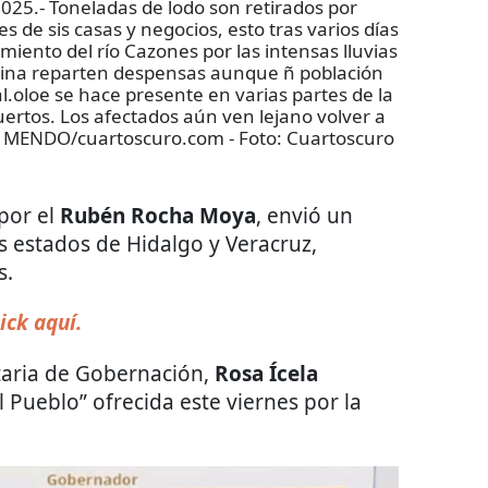
.- Toneladas de lodo son retirados por
s de sis casas y negocios, esto tras varios días
iento del río Cazones por las intensas lluvias
rina reparten despensas aunque ñ población
al.oloe se hace presente en varias partes de la
ertos. Los afectados aún ven lejano volver a
O MENDO/cuartoscuro.com
- Foto:
Cuartoscuro
por el
Rubén Rocha Moya
, envió un
s estados de Hidalgo y Veracruz,
s.
ick aquí.
etaria de Gobernación,
Rosa Ícela
 Pueblo” ofrecida este viernes por la