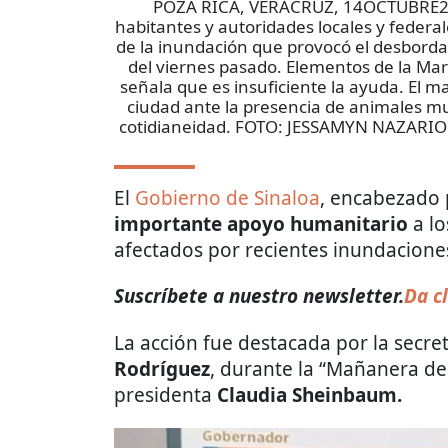
POZA RICA, VERACRUZ, 14OCTUBRE2025
habitantes y autoridades locales y federale
de la inundación que provocó el desbordam
del viernes pasado. Elementos de la Ma
señala que es insuficiente la ayuda. El m
ciudad ante la presencia de animales mu
cotidianeidad. FOTO: JESSAMYN NAZARI
El
Gobierno de Sinaloa
, encabezado 
importante apoyo humanitario
a lo
afectados por recientes inundacione
Suscríbete a nuestro newsletter.
Da cl
La acción fue destacada por la secr
Rodríguez
, durante la “Mañanera del
presidenta
Claudia Sheinbaum.