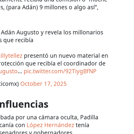
s, (para Adán) 9 millones o algo así”,
a Adán Augusto y revela los millonarios
 que recibía
illytellez
presentó un nuevo material en
rotección que recibía el coordinador de
ugusto
…
pic.twitter.com/92TiygBfNP
iticomx)
October 17, 2025
nfluencias
abada por una cámara oculta, Padilla
rcanía con
López Hernández
tenía
 senadores y gobernadores.