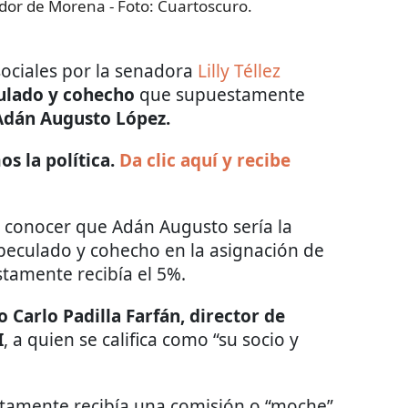
ador de Morena
- Foto:
Cuartoscuro.
ociales por la senadora
Lilly Téllez
ulado y cohecho
que supuestamente
Adán Augusto López.
s la política.
Da clic aquí y recibe
a conocer que Adán Augusto sería la
eculado y cohecho en la asignación de
tamente recibía el 5%.
 Carlo Padilla Farfán, director de
I
, a quien se califica como “su socio y
tamente recibía una comisión o “moche”