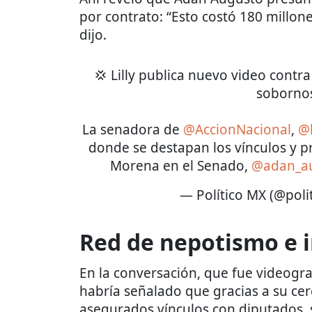
por contrato: “Esto costó 180 millone
dijo.
💢 Lilly publica nuevo video contr
sobornos
La senadora de
@AccionNacional
,
@l
donde se destapan los vínculos y p
Morena en el Senado,
@adan_a
— Político MX (@pol
Red de nepotismo e i
En la conversación, que fue videogr
habría señalado que gracias a su ce
asegurados vínculos con diputados,