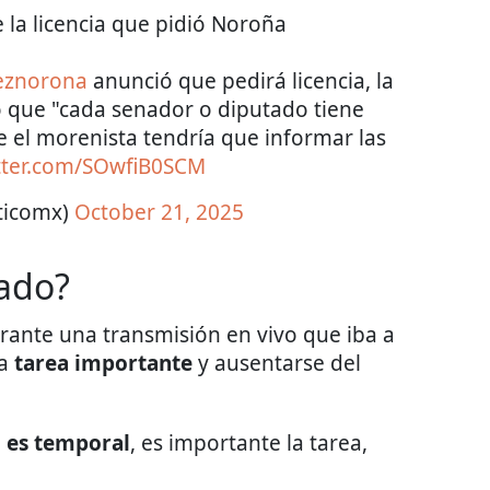
 la licencia que pidió Noroña
eznorona
anunció que pedirá licencia, la
 que "cada senador o diputado tiene
ue el morenista tendría que informar las
itter.com/SOwfiB0SCM
iticomx)
October 21, 2025
nado?
urante una transmisión en vivo que iba a
na
tarea importante
y ausentarse del
,
es temporal
, es importante la tarea,