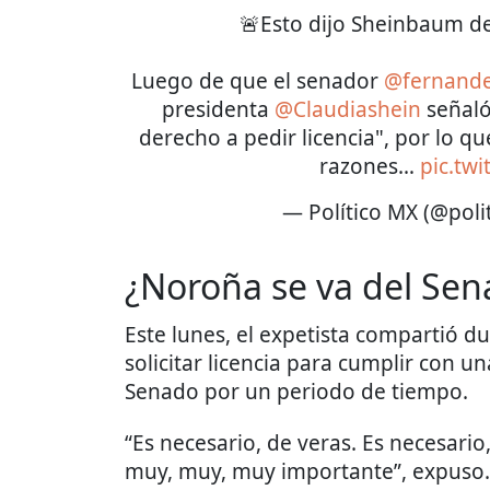
🚨Esto dijo Sheinbaum de
Luego de que el senador
@fernand
presidenta
@Claudiashein
señaló
derecho a pedir licencia", por lo q
razones…
pic.tw
— Político MX (@pol
¿Noroña se va del Se
Este lunes, el expetista compartió d
solicitar licencia para cumplir con u
Senado por un periodo de tiempo.
“Es necesario, de veras. Es necesario
muy, muy, muy importante”, expuso.