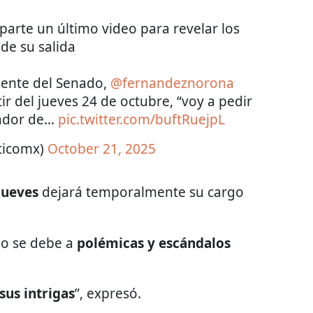
arte un último video para revelar los
 de su salida
dente del Senado,
@fernandeznorona
tir del jueves 24 de octubre, “voy a pedir
nador de…
pic.twitter.com/buftRuejpL
iticomx)
October 21, 2025
jueves
dejará temporalmente su cargo
no se debe a
polémicas y escándalos
us intrigas
”, expresó.