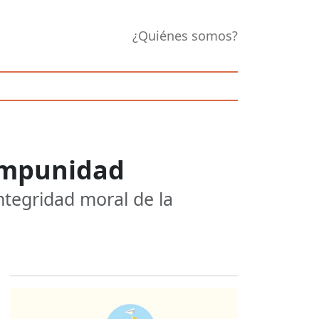
¿Quiénes somos?
 impunidad
ntegridad moral de la
Opens in new 