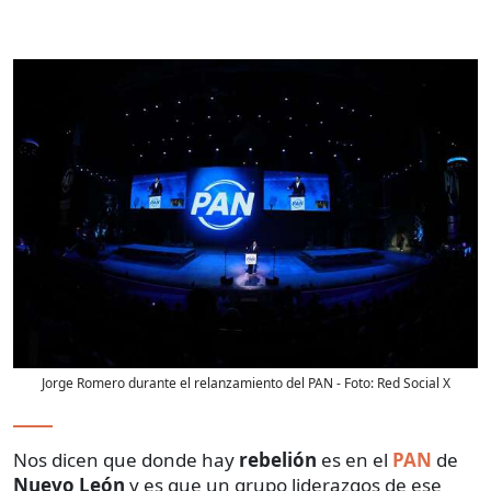
Jorge Romero durante el relanzamiento del PAN
- Foto:
Red Social X
Nos dicen que donde hay
rebelión
es en el
PAN
de
Nuevo León
y es que un grupo liderazgos de ese