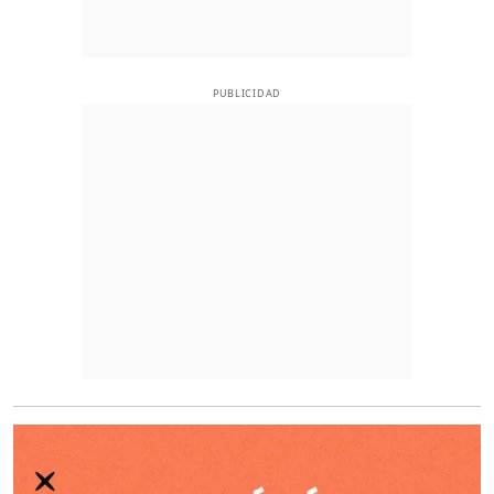
PUBLICIDAD
O