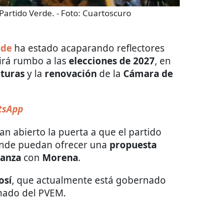
Partido Verde.
- Foto:
Cuartoscuro
rde
ha estado acaparando reflectores
rá rumbo a las
elecciones de 2027
, en
turas
y la
renovación
de la
Cámara de
tsApp
an abierto la puerta a que el partido
donde puedan ofrecer una
propuesta
ianza
con
Morena
.
osí
, que actualmente está gobernado
anado del PVEM.