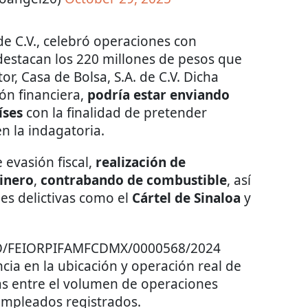
de C.V., celebró operaciones con
destacan los 220 millones de pesos que
tor, Casa de Bolsa, S.A. de C.V. Dicha
ón financiera,
podría estar enviando
íses
con la finalidad de pretender
en la indagatoria.
 evasión fiscal,
realización de
inero
,
contrabando de combustible
, así
es delictivas como el
Cártel de Sinaloa
y
MDO/FEIORPIFAMFCDMX/0000568/2024
cia en la ubicación y operación real de
ias entre el volumen de operaciones
empleados registrados.