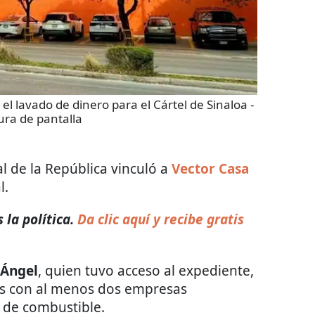
 el lavado de dinero para el Cártel de Sinaloa
-
ura de pantalla
l de la República vinculó a
Vector Casa
l.
 la política.
Da clic aquí y recibe gratis
 Ángel
, quien tuvo acceso al expediente,
es con al menos dos empresas
o de combustible.