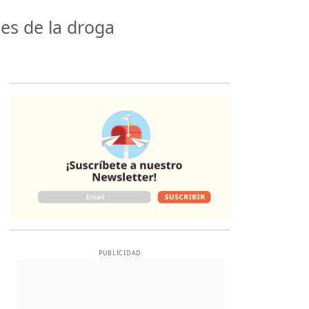
les de la droga
Opens in new 
PUBLICIDAD