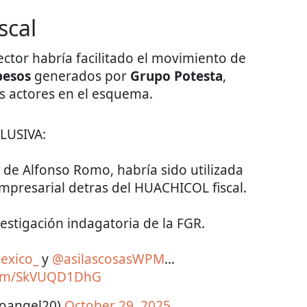
scal
ctor habría facilitado el movimiento de
pesos
generados por
Grupo Potesta
,
s actores en el esquema.
LUSIVA:
 de Alfonso Romo, habría sido utilizada
mpresarial detras del HUACHICOL fiscal.
vestigación indagatoria de la FGR.
exico_
y
@asilascosasWPM
…
.com/SkVUQD1DhG
roangel20)
October 29, 2025