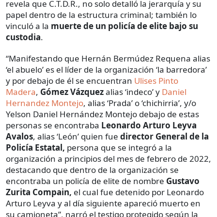
revela que C.T.D.R., no solo detalló la jerarquía y su
papel dentro de la estructura criminal; también lo
vinculó a la
muerte de un policía de elite bajo su
custodia
.
“Manifestando que Hernán Bermúdez Requena alias
‘el abuelo’ es el líder de la organización ‘la barredora’
y por debajo de él se encuentran
Ulises Pinto
Madera
,
Gómez Vázquez
alias ‘indeco’ y
Daniel
Hernandez Montejo
, alias ‘Prada’ o ‘chichirria’, y/o
Yelson Daniel Hernández Montejo debajo de estas
personas se encontraba
Leonardo Arturo Leyva
Avalos
, alias ‘León’ quien fue
director General de la
Policía Estatal,
persona que se integró a la
organización a principios del mes de febrero de 2022,
destacando que dentro de la organización se
encontraba un policía de elite de nombre
Gustavo
Zurita Compain,
el cual fue detenido por Leonardo
Arturo Leyva y al día siguiente apareció muerto en
su camioneta”, narró el testigo protegido según la