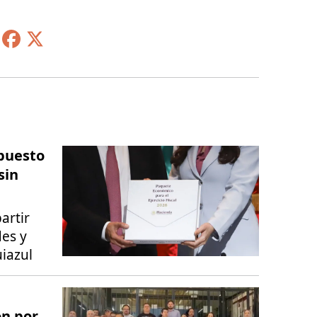
upuesto
sin
artir
des y
iazul
ón por