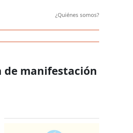
¿Quiénes somos?
n de manifestación
Opens in new 