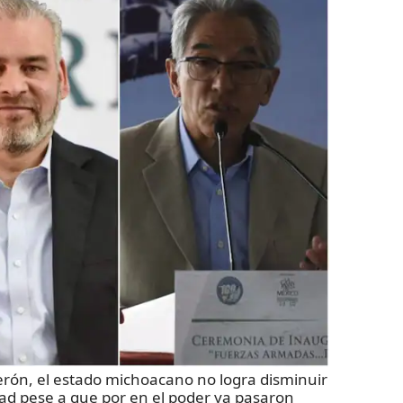
erón, el estado michoacano no logra disminuir
idad pese a que por en el poder ya pasaron