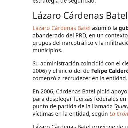
estrategia de seguridad.
Lázaro Cárdenas Batel
Lázaro Cárdenas Batel
asumió la
gub
abanderado del PRD, en un contexto
grupos del narcotráfico y la infiltra
municipios.
Su administración coincidió con el c
2006) y el inicio del de
Felipe Calder
comenzó a recrudecer en la entidad.
En 2006, Cárdenas Batel pidió apoyo
para desplegar fuerzas federales en 
punto de partida de la llamada
“guer
víctimas en la entidad, según
La Crón
Lázaro Cárdenas Batel proviene de un