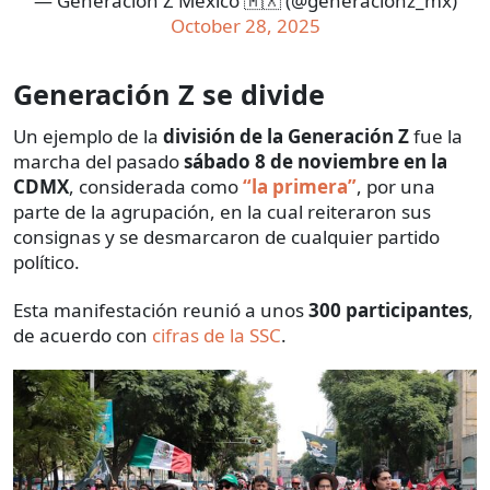
— Generación Z México 🇲🇽 (@generacionz_mx)
October 28, 2025
Generación Z se divide
Un ejemplo de la
división de la Generación Z
fue la
marcha del pasado
sábado
8 de noviembre en la
CDMX
, considerada como
“la primera”
, por una
parte de la agrupación, en la cual reiteraron sus
consignas y se desmarcaron de cualquier partido
político.
Esta manifestación reunió a unos
300 participantes
,
de acuerdo con
cifras de la SSC
.