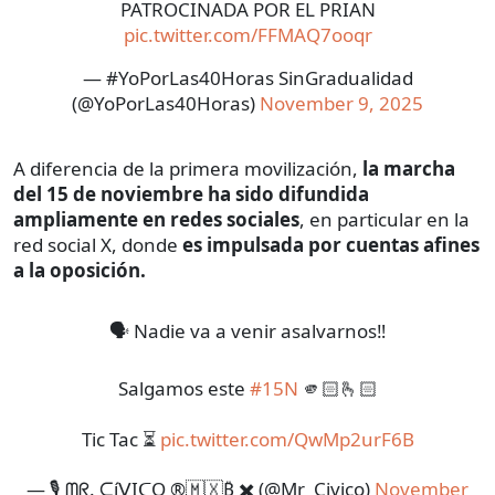
PATROCINADA POR EL PRIAN
pic.twitter.com/FFMAQ7ooqr
— #YoPorLas40Horas SinGradualidad
(@YoPorLas40Horas)
November 9, 2025
A diferencia de la primera movilización,
la marcha
del 15 de noviembre ha sido difundida
ampliamente en redes sociales
, en particular en la
red social X, donde
es impulsada por cuentas afines
a la oposición.
🗣️ Nadie va a venir asalvarnos‼️
Salgamos este
#15N
🫵🏻🫰🏻
Tic Tac ⏳
pic.twitter.com/QwMp2urF6B
— 🎙️ ᗰᖇ. ᑕíᐯIᑕO ®🇲🇽₿ ✖️ (@Mr_Civico)
November