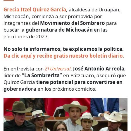
Grecia Itzel Quiroz García
, alcaldesa de Uruapan,
Michoacán, comienza a ser promovida por
integrantes del
Movimiento del Sombrero
para
buscar la
gubernatura de Michoacán
en las
elecciones de 2027.
No solo te informamos, te explicamos la política.
Da clic aquí y recibe gratis nuestro boletín diario.
En entrevista con
El Universal
, José Antonio Arreola
,
líder de
“La Sombreriza”
en Pátzcuaro, aseguró que
Quiroz García
tiene potencial para convertirse en
gobernadora
en los próximos comicios.