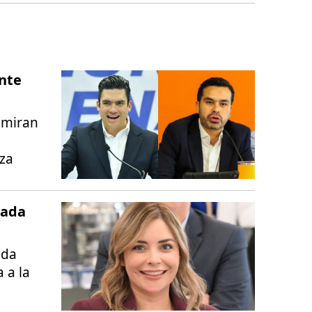
nte
 miran
nza
tada
ada
a a la