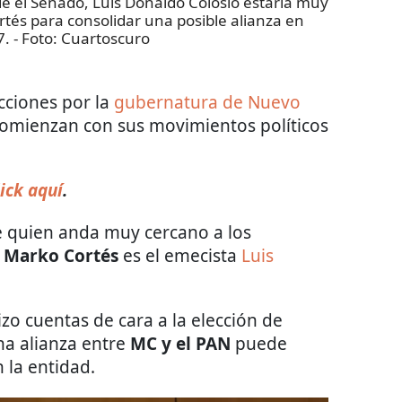
e el Senado, Luis Donaldo Colosio estaría muy
és para consolidar una posible alianza en
7.
- Foto:
Cuartoscuro
ecciones por la
gubernatura de Nuevo
a comienzan con sus movimientos políticos
ick aquí
.
e quien anda muy cercano a los
 Marko Cortés
es el emecista
Luis
zo cuentas de cara a la elección de
na alianza entre
MC y el PAN
puede
 la entidad.