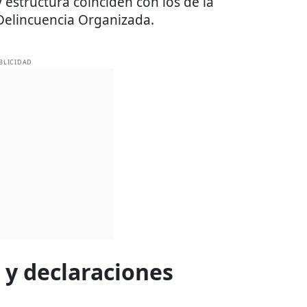
structura coinciden con los de la
 Delincuencia Organizada.
BLICIDAD
l y declaraciones