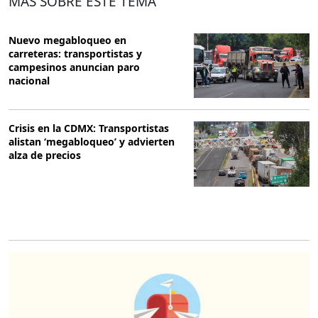
MÁS SOBRE ESTE TEMA
Nuevo megabloqueo en
carreteras: transportistas y
campesinos anuncian paro
nacional
Crisis en la CDMX: Transportistas
alistan ‘megabloqueo’ y advierten
alza de precios
O