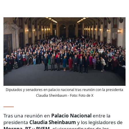
Diputados y senadores en palacio nacional tras reunión con la presidenta
Claudia Sheinbaum
- Foto:
Foto de X
Tras una reunión en
Palacio Nacional
entre la
presidenta
Claudia Sheinbaum
y los legisladores de
Morena
,
PT
y
PVEM
, el vicecoordinador de los