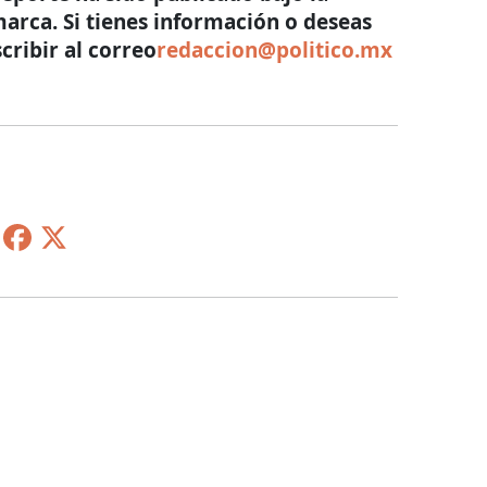
arca. Si tienes información o deseas
cribir al correo
redaccion@politico.mx