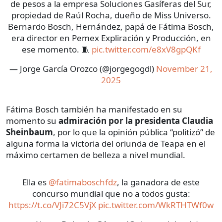
de pesos a la empresa Soluciones Gasíferas del Sur,
propiedad de Raúl Rocha, dueño de Miss Universo.
Bernardo Bosch, Hernández, papá de Fátima Bosch,
era director en Pemex Expliración y Producción, en
ese momento. 🧵
pic.twitter.com/e8xV8gpQKf
— Jorge García Orozco (@jorgegogdl)
November 21,
2025
Fátima Bosch también ha manifestado en su
momento su
admiración por la presidenta Claudia
Sheinbaum
, por lo que la opinión pública “politizó” de
alguna forma la victoria del oriunda de Teapa en el
máximo certamen de belleza a nivel mundial.
Ella es
@fatimaboschfdz
, la ganadora de este
concurso mundial que no a todos gusta:
https://t.co/VJi72C5VjX
pic.twitter.com/WkRTHTWf0w