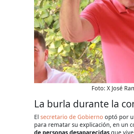
Foto:
X José Ra
La burla durante la c
El
secretario de Gobierno
optó por ut
para rematar su explicación, en un c
de personas desaparecidas
que vive 