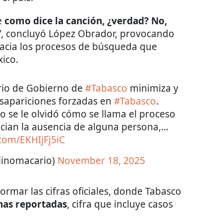
e
como dice la canción, ¿verdad? No,
”
, concluyó López Obrador, provocando
hacia los procesos de búsqueda que
xico.
rio de Gobierno de
#Tabasco
minimiza y
esapariciones forzadas en
#Tabasco
.
 se le olvidó cómo se llama el proceso
ncian la ausencia de alguna persona,…
.com/EKHIjFj5iC
linomacario)
November 18, 2025
formar las cifras oficiales, donde Tabasco
nas reportadas
, cifra que incluye casos