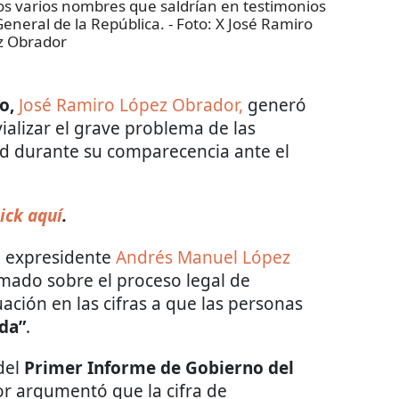
os varios nombres que saldrían en testimonios
General de la República.
- Foto:
X José Ramiro
z Obrador
co,
José Ramiro López Obrador,
generó
vializar el grave problema de las
ad durante su comparecencia ante el
ick aquí
.
l expresidente
Andrés Manuel López
mado sobre el proceso legal de
ación en las cifras a que las personas
da”
.
del
Primer Informe de Gobierno del
r argumentó que la cifra de