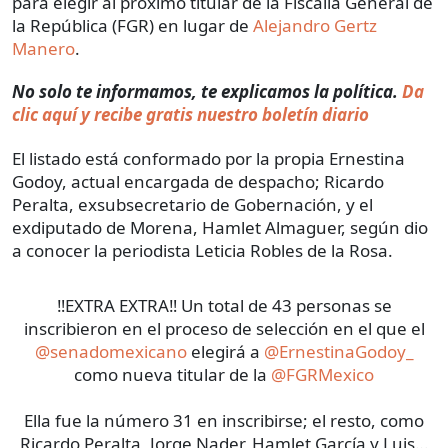
para elegir al próximo titular de la Fiscalía General de
la República (FGR) en lugar de
Alejandro Gertz
Manero
.
No solo te informamos, te explicamos la política.
Da
clic aquí y recibe gratis nuestro boletín diario
El listado está conformado por la propia Ernestina
Godoy, actual encargada de despacho; Ricardo
Peralta, exsubsecretario de Gobernación, y el
exdiputado de Morena, Hamlet Almaguer, según dio
a conocer la periodista Leticia Robles de la Rosa.
‼️EXTRA EXTRA‼️ Un total de 43 personas se
inscribieron en el proceso de selección en el que el
@senadomexicano
elegirá a
@ErnestinaGodoy_
como nueva titular de la
@FGRMexico
Ella fue la número 31 en inscribirse; el resto, como
Ricardo Peralta, Jorge Nader, Hamlet García y Luis…