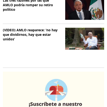
Las tres razones por las que
AMLO podría romper su retiro
político
(VIDEO) AMLO reaparece: ‘no hay
que dividirnos, hay que estar
unidos’
O