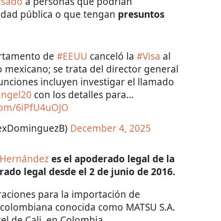
visado
a personas que podrían
idad pública o que tengan
presuntos
artamento de
#EEUU
canceló la
#Visa
al
 mexicano; se trata del director general
unciones incluyen investigar el llamado
angel20
con los detalles para…
.com/6iPfU4uOJO
lexDominguezB)
December 4, 2025
 Hernández
es el apoderado legal de la
ado legal desde el 2 de junio de 2016.
aciones para la importación de
a colombiana conocida como MATSU S.A.
tel de Cali, en Colombia.