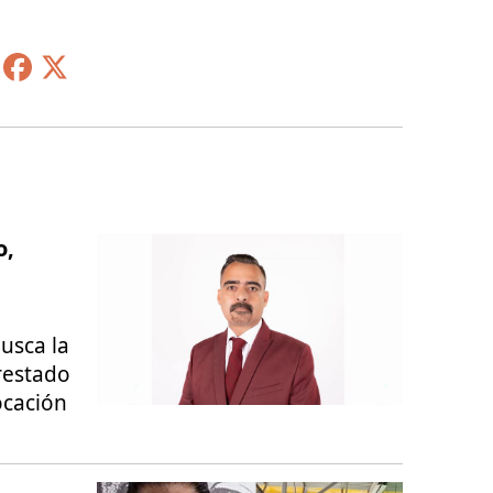
o,
usca la
rrestado
ocación