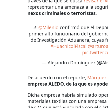
través de la que se busca
revisar el 
representar una amenaza a la segur
nexos criminales o terroristas.
📌
@Milenio
confirmó que el Dep
primer alto funcionario del gobierno
de Investigación Aduanera, cuyas f
#HuachicolFiscal
@arturo
pic.twitter
— Alejandro Domínguez (@A
De acuerdo con el reporte,
Márquez
empresa ALEDO, de la que es apoder
Dicha empresa habría simulado oper
materiales textiles con una empres
de C.V. que está vinculada con el Cár