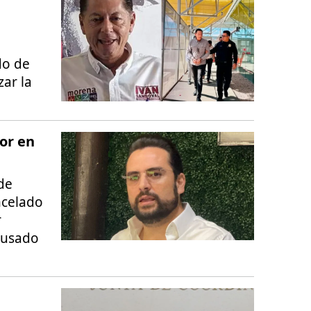
do de
zar la
or en
de
ncelado
r
cusado