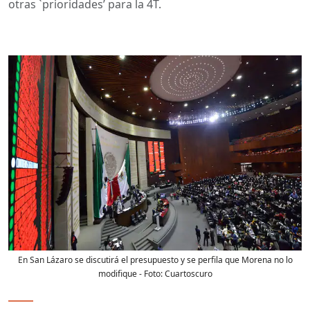
otras `prioridades’ para la 4T.
En San Lázaro se discutirá el presupuesto y se perfila que Morena no lo
modifique
- Foto:
Cuartoscuro