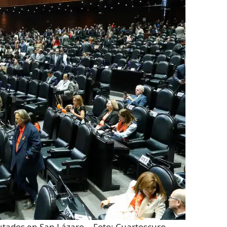
utados en San Lázaro.
- Foto:
Cuartoscuro.