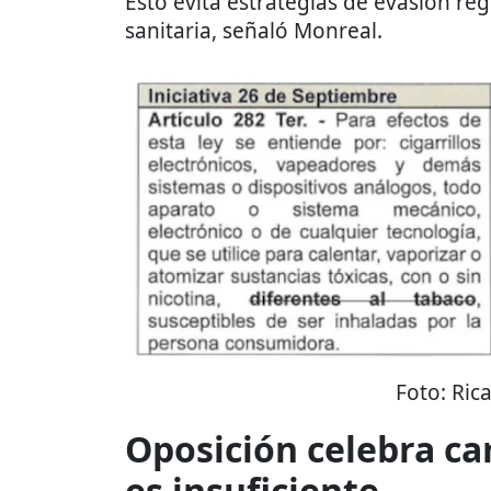
Esto evita estrategias de evasión reg
sanitaria, señaló Monreal.
Foto:
Ric
Oposición celebra ca
es insuficiente