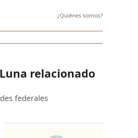
¿Quiénes somos?
 Luna relacionado
ades federales
Opens in new 