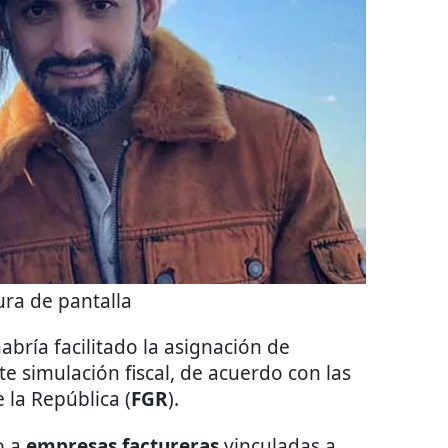
ra de pantalla
abría facilitado la asignación de
e simulación fiscal, de acuerdo con las
 la República (
FGR
).
o a
empresas factureras
vinculadas a