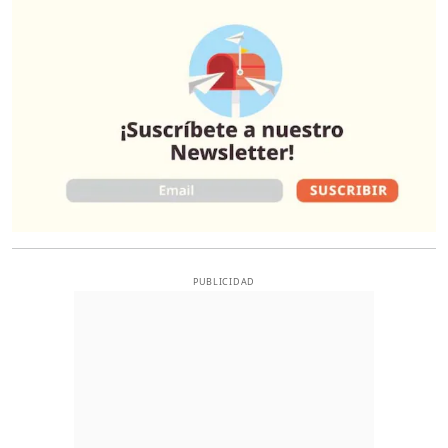
O
PUBLICIDAD