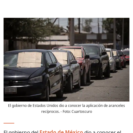
El gobierno de Estados Unidos dio a conocer la aplicación de aranceles
recíprocos.
- Foto:
Cuartoscuro
El gobierno del
Estado de México
dio a conocer el