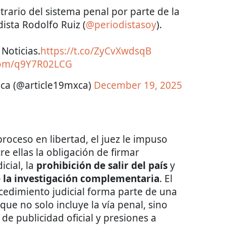
trario del sistema penal por parte de la
ista Rodolfo Ruiz (
@periodistasoy
).
Noticias.
https://t.co/ZyCvXwdsqB
.com/q9Y7R02LCG
ca (@article19mxca)
December 19, 2025
roceso en libertad, el juez le impuso
tre ellas la obligación de firmar
cial, la
prohibición de salir del país
y
de la investigación complementaria
. El
cedimiento judicial forma parte de una
 que no solo incluye la vía penal, sino
de publicidad oficial y presiones a