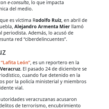
 con
e-consulta
, lo que impacta
mica del medio.
 que es víctima R
odolfo Ruíz
, en abril de
uebla,
Alejandro Armenta Mier
llamó
al periodista. Además, lo acusó de
sunta red “ciberdelincuentes”.
uz
“Lafita León”
, es un reportero en la
Veracruz
. El pasado 24 de diciembre se
iodístico, cuando fue detenido en la
os por la policía ministerial y miembros
dente vial.
s autoridades veracruzanas acusaron
elitos de terrorismo, encubrimiento