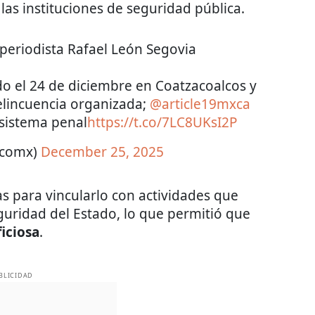
las instituciones de seguridad pública.
 periodista Rafael León Segovia
do el 24 de diciembre en Coatzacoalcos y
elincuencia organizada;
@article19mxca
 sistema penal
https://t.co/7LC8UKsI2P
ticomx)
December 25, 2025
as para vincularlo con actividades que
uridad del Estado, lo que permitió que
ficiosa
.
BLICIDAD