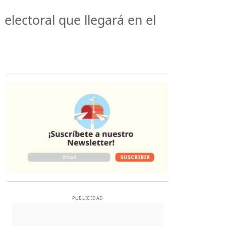
lectoral que llegará en el
Opens in new 
PUBLICIDAD