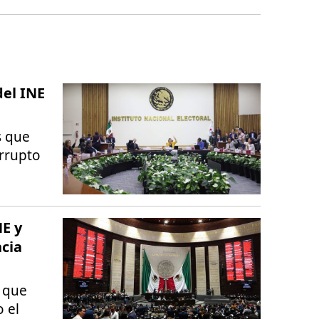
del INE
s que
rrupto
NE y
cia
a que
 el