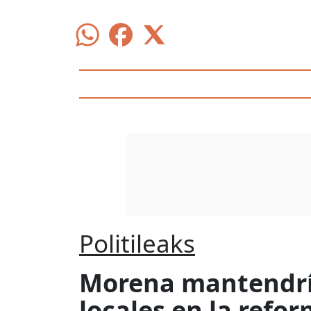
Politileaks
Morena mantendría
locales en la refor