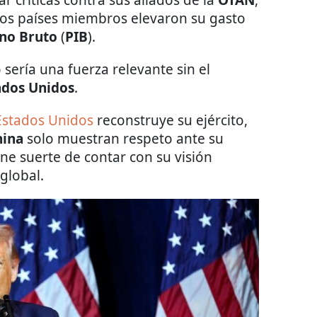
 críticas contra sus aliados de la
OTAN
,
los países miembros elevaron su gasto
rno Bruto
(
PIB
).
sería una fuerza relevante sin el
ados Unidos
.
Estados Unidos
reconstruye su ejército,
hina
solo muestran respeto ante su
ne suerte de contar con su visión
global.