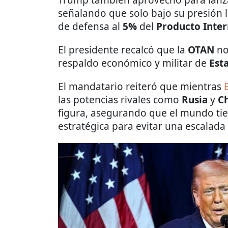
Trump también aprovechó para lanzar
señalando que solo bajo su presión 
de defensa al
5%
del
Producto Inte
El presidente recalcó que la
OTAN
no 
respaldo económico y militar de
Est
El mandatario reiteró que mientras
las potencias rivales como
Rusia
y
C
figura, asegurando que el mundo tie
estratégica para evitar una escalada 