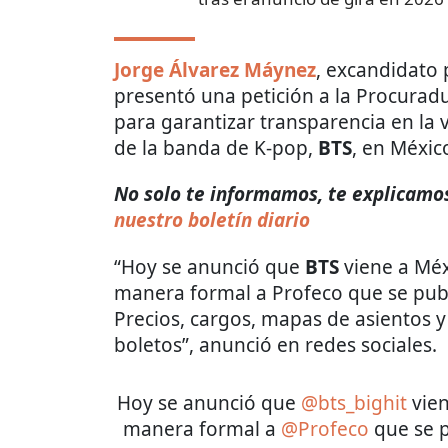
Jorge Álvarez Máynez
, excandidato
presentó una petición a la Procurad
para garantizar transparencia en la v
de la banda de K-pop,
BTS
, en Méxic
No solo te informamos, te explicamos 
nuestro boletín diario
“Hoy se anunció que
BTS
viene a Méx
manera formal a Profeco que se publ
Precios, cargos, mapas de asientos 
boletos”, anunció en redes sociales.
Hoy se anunció que
@bts_bighit
vien
manera formal a
@Profeco
que se p